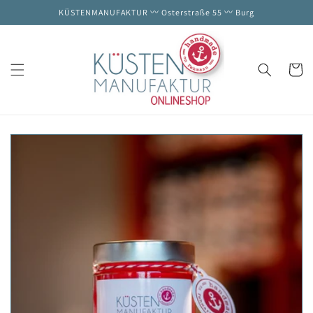
Direkt
KÜSTENMANUFAKTUR 〰️ Osterstraße 55 〰️ Burg
zum
Inhalt
Warenko