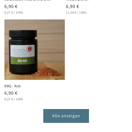
Normaler
6,90 €
Normaler
6,90 €
GRUNDPREIS
PRO
GRUNDPREIS
PRO
Preis
6,27 €
/
100G
Preis
11,50 €
/
100G
BBQ - Rub
Normaler
6,90 €
GRUNDPREIS
PRO
Preis
6,27 €
/
100G
Alle anzeigen