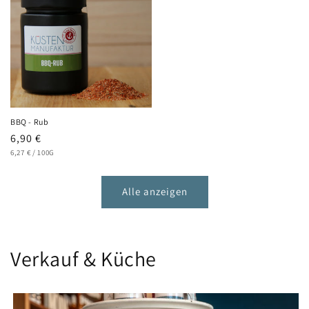
BBQ - Rub
Normaler
6,90 €
GRUNDPREIS
PRO
Preis
6,27 €
/
100G
Alle anzeigen
Verkauf & Küche