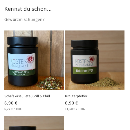
Kennst du schon...
Gewürzmischungen?
Schafskäse, Feta, Grill & Chill
Kräuterpfeffer
Normaler
6,90 €
Normaler
6,90 €
GRUNDPREIS
PRO
GRUNDPREIS
PRO
Preis
6,27 €
/
100G
Preis
11,50 €
/
100G